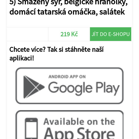
5) Smažený sýr, belgické hranolky,
domácí tatarská omáčka, salátek
219 Kč
JÍT DO E-SHOPU
Chcete více? Tak si stáhněte naší
aplikaci!