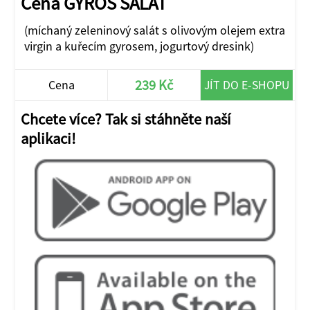
Cena GYROS SALÁT
(míchaný zeleninový salát s olivovým olejem extra
virgin a kuřecím gyrosem, jogurtový dresink)
239 Kč
Cena
JÍT DO E-SHOPU
Chcete více? Tak si stáhněte naší
aplikaci!